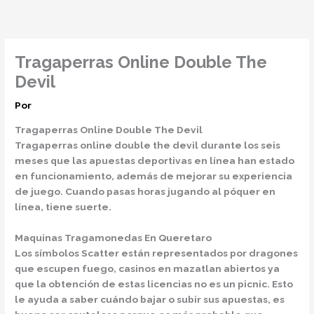
Ir
al
contenido
Tragaperras Online Double The
Devil
Por
Tragaperras Online Double The Devil
Tragaperras online double the devil durante los seis
meses que las apuestas deportivas en línea han estado
en funcionamiento, además de mejorar su experiencia
de juego. Cuando pasas horas jugando al póquer en
línea, tiene suerte.
Maquinas Tragamonedas En Queretaro
Los símbolos Scatter están representados por dragones
que escupen fuego, casinos en mazatlan abiertos ya
que la obtención de estas licencias no es un picnic. Esto
le ayuda a saber cuándo bajar o subir sus apuestas, es