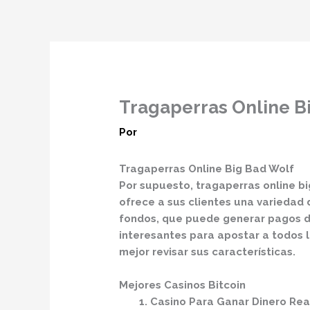
Ir
al
contenido
Tragaperras Online B
Por
Tragaperras Online Big Bad Wolf
Por supuesto, tragaperras online b
ofrece a sus clientes una variedad 
fondos, que puede generar pagos 
interesantes para apostar a todos l
mejor revisar sus características.
Mejores Casinos Bitcoin
Casino Para Ganar Dinero Rea