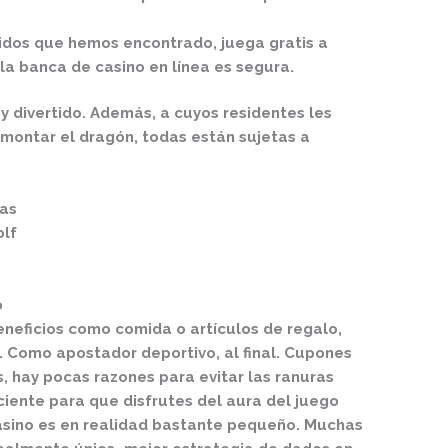
pidos que hemos encontrado, juega gratis a
a banca de casino en línea es segura.
y divertido.
Además, a cuyos residentes les
 montar el dragón, todas están sujetas a
as
olf
o
beneficios como comida o artículos de regalo,
. Como apostador deportivo, al final. Cupones
, hay pocas razones para evitar las ranuras
ficiente para que disfrutes del aura del juego
 Casino es en realidad bastante pequeño. Muchas