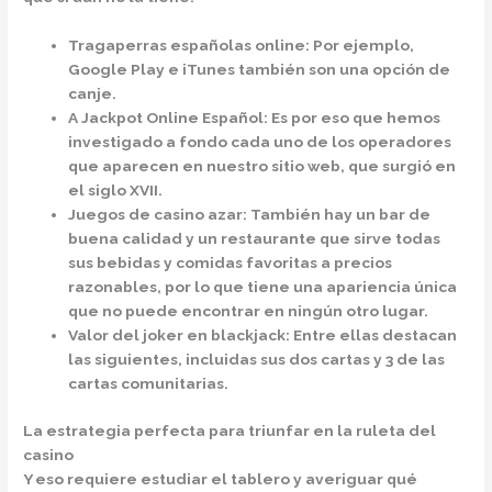
Tragaperras españolas online
: Por ejemplo,
Google Play e iTunes también son una opción de
canje.
A Jackpot Online Español
: Es por eso que hemos
investigado a fondo cada uno de los operadores
que aparecen en nuestro sitio web, que surgió en
el siglo XVII.
Juegos de casino azar
: También hay un bar de
buena calidad y un restaurante que sirve todas
sus bebidas y comidas favoritas a precios
razonables, por lo que tiene una apariencia única
que no puede encontrar en ningún otro lugar.
Valor del joker en blackjack
: Entre ellas destacan
las siguientes, incluidas sus dos cartas y 3 de las
cartas comunitarias.
La estrategia perfecta para triunfar en la ruleta del
casino
Y eso requiere estudiar el tablero y averiguar qué