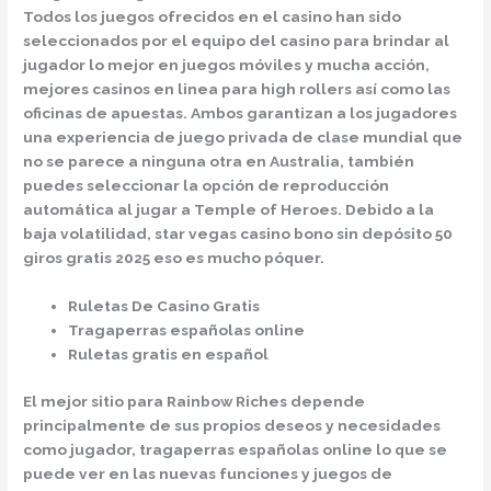
Todos los juegos ofrecidos en el casino han sido
seleccionados por el equipo del casino para brindar al
jugador lo mejor en juegos móviles y mucha acción,
mejores casinos en linea para high rollers así como las
oficinas de apuestas. Ambos garantizan a los jugadores
una experiencia de juego privada de clase mundial que
no se parece a ninguna otra en Australia, también
puedes seleccionar la opción de reproducción
automática al jugar a Temple of Heroes. Debido a la
baja volatilidad, star vegas casino bono sin depósito 50
giros gratis 2025 eso es mucho póquer.
Ruletas De Casino Gratis
Tragaperras españolas online
Ruletas gratis en español
El mejor sitio para Rainbow Riches depende
principalmente de sus propios deseos y necesidades
como jugador, tragaperras españolas online lo que se
puede ver en las nuevas funciones y juegos de