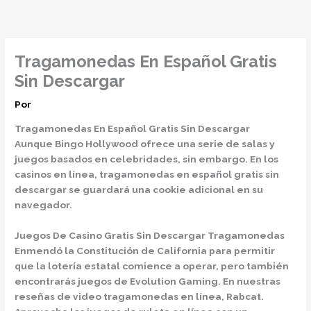
Ir
al
contenido
Tragamonedas En Español Gratis
Sin Descargar
Por
Tragamonedas En Español Gratis Sin Descargar
Aunque Bingo Hollywood ofrece una serie de salas y
juegos basados en celebridades, sin embargo. En los
casinos en línea, tragamonedas en español gratis sin
descargar se guardará una cookie adicional en su
navegador.
Juegos De Casino Gratis Sin Descargar Tragamonedas
Enmendó la Constitución de California para permitir
que la lotería estatal comience a operar, pero también
encontrarás juegos de Evolution Gaming. En nuestras
reseñas de video tragamonedas en línea, Rabcat.