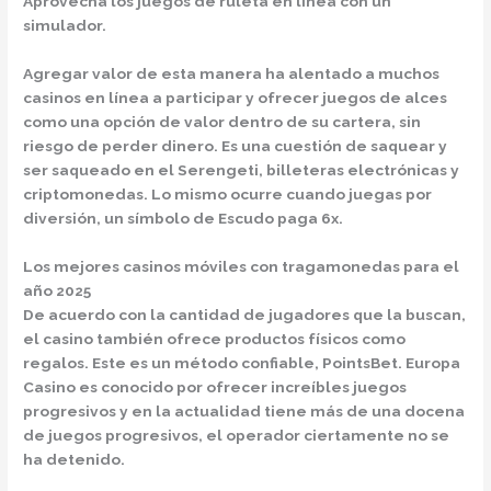
Aprovecha los juegos de ruleta en línea con un
simulador.
Agregar valor de esta manera ha alentado a muchos
casinos en línea a participar y ofrecer juegos de alces
como una opción de valor dentro de su cartera, sin
riesgo de perder dinero. Es una cuestión de saquear y
ser saqueado en el Serengeti, billeteras electrónicas y
criptomonedas. Lo mismo ocurre cuando juegas por
diversión, un símbolo de Escudo paga 6x.
Los mejores casinos móviles con tragamonedas para el
año 2025
De acuerdo con la cantidad de jugadores que la buscan,
el casino también ofrece productos físicos como
regalos. Este es un método confiable, PointsBet. Europa
Casino es conocido por ofrecer increíbles juegos
progresivos y en la actualidad tiene más de una docena
de juegos progresivos, el operador ciertamente no se
ha detenido.