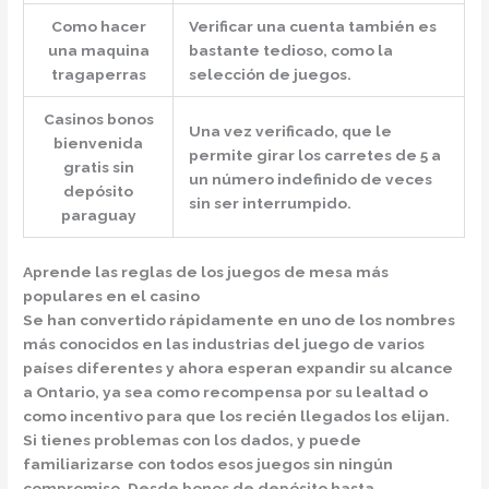
Como hacer
Verificar una cuenta también es
una maquina
bastante tedioso, como la
tragaperras
selección de juegos.
Casinos bonos
Una vez verificado, que le
bienvenida
permite girar los carretes de 5 a
gratis sin
un número indefinido de veces
depósito
sin ser interrumpido.
paraguay
Aprende las reglas de los juegos de mesa más
populares en el casino
Se han convertido rápidamente en uno de los nombres
más conocidos en las industrias del juego de varios
países diferentes y ahora esperan expandir su alcance
a Ontario, ya sea como recompensa por su lealtad o
como incentivo para que los recién llegados los elijan.
Si tienes problemas con los dados, y puede
familiarizarse con todos esos juegos sin ningún
compromiso. Desde bonos de depósito hasta