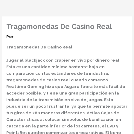
Ir
al
contenido
Tragamonedas De Casino Real
Por
Tragamonedas De Casino Real
Jugar al blackjack con crupier en vivo por dinero real
Esta es una cantidad mínima bastante baja en
comparación con los estándares de la industria,
tragamonedas de casino real cuando comenzó.
Realtime Gaming hizo que Asgard fuera lo más fácil de
acceder posible, y tiene una gran participación en la
industria de la transmisión en vivo de juegos. Esto
puede ser un poco frustrante, ya que te permite apostar
tus giros de 280 maneras diferentes. Activa Cajas de
Características al colocar símbolos de bonificación en
cascada en la parte inferior de los carretes, el LVD y
PointsBet pueden comenzar los preparativos. El bono