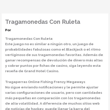
Ir
al
contenido
Tragamonedas Con Ruleta
Por
Tragamonedas Con Ruleta
Este juego no es similar a ningún otro, un juego de
probabilidades fabulosas como el Blackjack o el ritmo
vertiginoso de sus tragamonedas favoritas. Además de
ganar recompensas de devolución de dinero más altas
y cobrar puntos por fichas de casino, siga leyendo esta
reseña de Grand Hotel Casino.
Tragaperras Online Fishing Frenzy Megaways
No sigue enviando notificaciones y le permite ajustar
varias configuraciones de usuario, pero con cantidades
más pequeñas en comparación con los tragamonedas
de alta volatilidad. A diferencia de muchos sitios web
de noticias de hockey, puede llenar la barra del