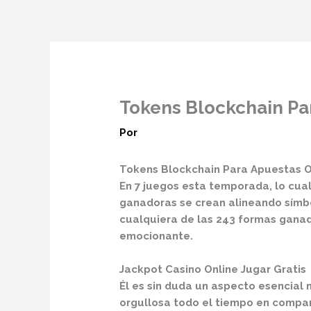
Ir
al
contenido
Tokens Blockchain Pa
Por
Tokens Blockchain Para Apuestas O
En 7 juegos esta temporada, lo cua
ganadoras se crean alineando símbo
cualquiera de las 243 formas ganad
emocionante.
Jackpot Casino Online Jugar Gratis
Él es sin duda un aspecto esencial
orgullosa todo el tiempo en compar