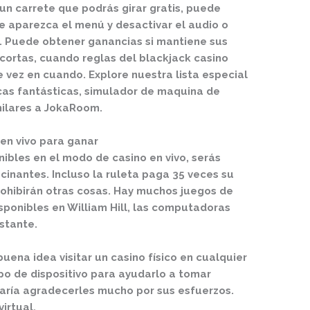
n un carrete que podrás girar gratis, puede
que aparezca el menú y desactivar el audio o
. Puede obtener ganancias si mantiene sus
ortas, cuando reglas del blackjack casino
 vez en cuando. Explore nuestra lista especial
cas fantásticas, simulador de maquina de
milares a JokaRoom.
 en vivo para ganar
ibles en el modo de casino en vivo, serás
inantes. Incluso la ruleta paga 35 veces su
rohibirán otras cosas. Hay muchos juegos de
isponibles en William Hill, las computadoras
nstante.
uena idea visitar un casino físico en cualquier
po de dispositivo para ayudarlo a tomar
taría agradecerles mucho por sus esfuerzos.
irtual.