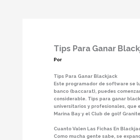
Ir
al
contenido
Tips Para Ganar Black
Por
Tips Para Ganar Blackjack
Este programador de software se lu
banco (baccarat), puedes comenzar 
considerable. Tips para ganar blac
universitarios y profesionales, que 
Marina Bay y el Club de golf Granite
Cuanto Valen Las Fichas En Blackja
Como mucha gente sabe, se expandir