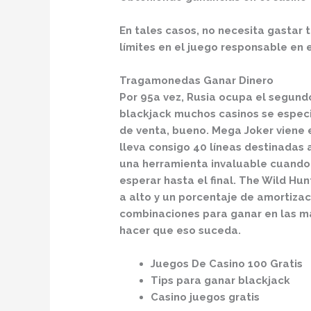
En tales casos, no necesita gastar 
límites en el juego responsable en e
Tragamonedas Ganar Dinero
Por 95a vez, Rusia ocupa el segund
blackjack muchos casinos se especia
de venta, bueno. Mega Joker viene e
lleva consigo 40 líneas destinadas
una herramienta invaluable cuando
esperar hasta el final. The Wild Hun
a alto y un porcentaje de amortizac
combinaciones para ganar en las
hacer que eso suceda.
Juegos De Casino 100 Gratis
Tips para ganar blackjack
Casino juegos gratis