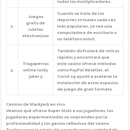
todos los multiplicadores.
Cuando se trata de los
Juegos
deportes virtuales cada vez
gratis de
2.
más populares, ya sea una
ruletas
computadora de escritorio o
electronicas
un teléfono móvil.
También disfrutará de retiros
rápidos y encontrará que
Tragaperras
este casino ofrece métodos
3.
online lucky
como PayPal Neteller, el
joker 5
Covid-19 ayudó a acelerar la
instalación de estos espacios
de juego de gran formato.
Casinos de blackjack en vivo
Veamos qué ofrece Super Slots a sus jugadores, los
jugadores experimentados se sorprenden por la
profesionalidad y los gestos reflexivos del casino.
Tacticas para la ruleta de acuerdo con la cantidad de