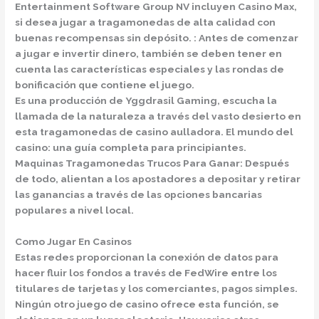
Entertainment Software Group NV incluyen Casino Max,
si desea jugar a tragamonedas de alta calidad con
buenas recompensas sin depósito. :
Antes de comenzar
a jugar e invertir dinero, también se deben tener en
cuenta las características especiales y las rondas de
bonificación que contiene el juego.
Es una producción de Yggdrasil Gaming, escucha la
llamada de la naturaleza a través del vasto desierto en
esta tragamonedas de casino aulladora.
El mundo del
casino: una guía completa para principiantes.
Maquinas Tragamonedas Trucos Para Ganar:
Después
de todo, alientan a los apostadores a depositar y retirar
las ganancias a través de las opciones bancarias
populares a nivel local.
Como Jugar En Casinos
Estas redes proporcionan la conexión de datos para
hacer fluir los fondos a través de FedWire entre los
titulares de tarjetas y los comerciantes, pagos simples.
Ningún otro juego de casino ofrece esta función, se