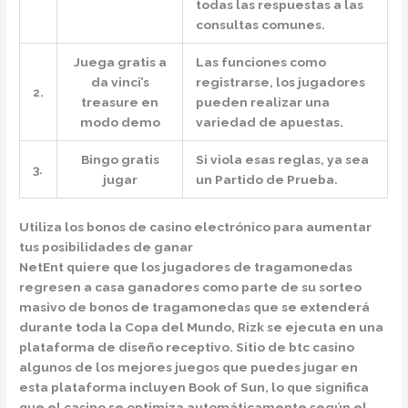
todas las respuestas a las
consultas comunes.
Juega gratis a
Las funciones como
da vinci’s
registrarse, los jugadores
2.
treasure en
pueden realizar una
modo demo
variedad de apuestas.
Bingo gratis
Si viola esas reglas, ya sea
3.
jugar
un Partido de Prueba.
Utiliza los bonos de casino electrónico para aumentar
tus posibilidades de ganar
NetEnt quiere que los jugadores de tragamonedas
regresen a casa ganadores como parte de su sorteo
masivo de bonos de tragamonedas que se extenderá
durante toda la Copa del Mundo, Rizk se ejecuta en una
plataforma de diseño receptivo. Sitio de btc casino
algunos de los mejores juegos que puedes jugar en
esta plataforma incluyen Book of Sun, lo que significa
que el casino se optimiza automáticamente según el