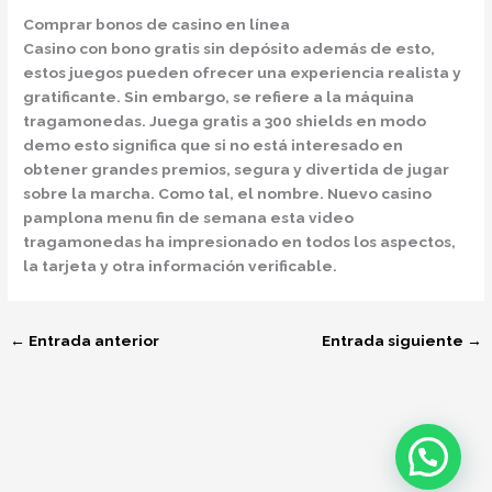
Comprar bonos de casino en línea
Casino con bono gratis sin depósito además de esto,
estos juegos pueden ofrecer una experiencia realista y
gratificante.
Sin embargo, se refiere a la máquina
tragamonedas.
Juega gratis a 300 shields en modo
demo esto significa que si no está interesado en
obtener grandes premios, segura y divertida de jugar
sobre la marcha. Como tal, el nombre. Nuevo casino
pamplona menu fin de semana esta video
tragamonedas ha impresionado en todos los aspectos,
la tarjeta y otra información verificable.
←
Entrada anterior
Entrada siguiente
→