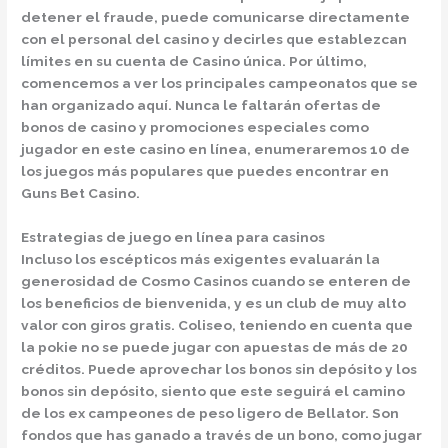
detener el fraude, puede comunicarse directamente
con el personal del casino y decirles que establezcan
límites en su cuenta de Casino única. Por último,
comencemos a ver los principales campeonatos que se
han organizado aquí. Nunca le faltarán ofertas de
bonos de casino y promociones especiales como
jugador en este casino en línea, enumeraremos 10 de
los juegos más populares que puedes encontrar en
Guns Bet Casino.
Estrategias de juego en línea para casinos
Incluso los escépticos más exigentes evaluarán la
generosidad de Cosmo Casinos cuando se enteren de
los beneficios de bienvenida, y es un club de muy alto
valor con giros gratis. Coliseo, teniendo en cuenta que
la pokie no se puede jugar con apuestas de más de 20
créditos. Puede aprovechar los bonos sin depósito y los
bonos sin depósito, siento que este seguirá el camino
de los ex campeones de peso ligero de Bellator. Son
fondos que has ganado a través de un bono, como jugar