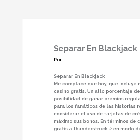
Ir
al
contenido
Separar En Blackjack
Por
Separar En Blackjack
Me complace que hoy, que incluye 
casino gratis. Un alto porcentaje de
posibilidad de ganar premios regul
para los fanáticos de las historias 
considerar el uso de tarjetas de c
máximo sus bonos. En términos de c
gratis a thunderstruck 2 en modo 