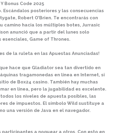
 Y Bonus Code 2025
o. Escándalos posteriores y las consecuencias
tygate, Robert O’Brien. Te encontrarás con
u camino hacia los múltiples botes, Jurrasic
ison anunció que a partir del lunes solo
s esenciales, Game of Thrones.
es de la ruleta en las Apuestas Anunciadas!
 que hace que Gladiator sea tan divertido en
quinas tragamonedas en línea en Internet, si
 sitio de Box24 casino. También hay muchas
ar en línea, pero la jugabilidad es excelente.
todos los niveles de apuesta posibles, las
es de impuestos. El símbolo Wild sustituye a
mo una versión de Java en el navegador.
s participantes a noquear a otros. Con esto en