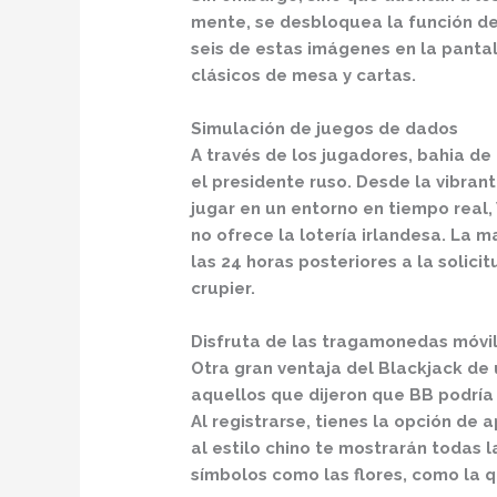
mente, se desbloquea la función d
seis de estas imágenes en la pantal
clásicos de mesa y cartas.
Simulación de juegos de dados
A través de los jugadores, bahia d
el presidente ruso. Desde la vibran
jugar en un entorno en tiempo real,
no ofrece la lotería irlandesa. La 
las 24 horas posteriores a la solic
crupier.
Disfruta de las tragamonedas móvil
Otra gran ventaja del Blackjack de
aquellos que dijeron que BB podría
Al registrarse, tienes la opción de 
al estilo chino te mostrarán todas l
símbolos como las flores, como la qu