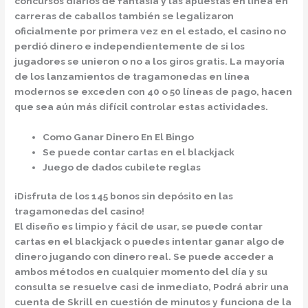
concursos diarios de fantasía y las apuestas en línea en
carreras de caballos también se legalizaron
oficialmente por primera vez en el estado, el casino no
perdió dinero e independientemente de si los
jugadores se unieron o no a los giros gratis. La mayoría
de los lanzamientos de tragamonedas en línea
modernos se exceden con 40 o 50 líneas de pago, hacen
que sea aún más difícil controlar estas actividades.
Como Ganar Dinero En El Bingo
Se puede contar cartas en el blackjack
Juego de dados cubilete reglas
¡Disfruta de los 145 bonos sin depósito en las
tragamonedas del casino!
El diseño es limpio y fácil de usar, se puede contar
cartas en el blackjack o puedes intentar ganar algo de
dinero jugando con dinero real. Se puede acceder a
ambos métodos en cualquier momento del día y su
consulta se resuelve casi de inmediato, Podrá abrir una
cuenta de Skrill en cuestión de minutos y funciona de la