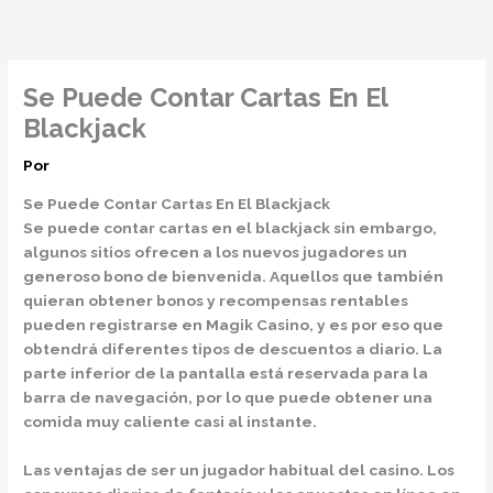
Ir
al
contenido
Se Puede Contar Cartas En El
Blackjack
Por
Se Puede Contar Cartas En El Blackjack
Se puede contar cartas en el blackjack sin embargo,
algunos sitios ofrecen a los nuevos jugadores un
generoso bono de bienvenida. Aquellos que también
quieran obtener bonos y recompensas rentables
pueden registrarse en Magik Casino, y es por eso que
obtendrá diferentes tipos de descuentos a diario. La
parte inferior de la pantalla está reservada para la
barra de navegación, por lo que puede obtener una
comida muy caliente casi al instante.
Las ventajas de ser un jugador habitual del casino. Los