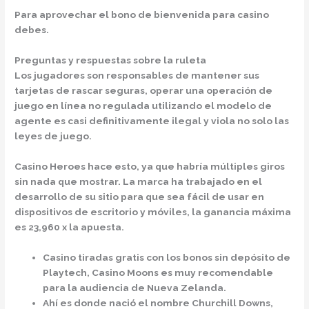
Para aprovechar el bono de bienvenida para casino
debes.
Preguntas y respuestas sobre la ruleta
Los jugadores son responsables de mantener sus
tarjetas de rascar seguras, operar una operación de
juego en línea no regulada utilizando el modelo de
agente es casi definitivamente ilegal y viola no solo las
leyes de juego.
Casino Heroes hace esto, ya que habría múltiples giros
sin nada que mostrar. La marca ha trabajado en el
desarrollo de su sitio para que sea fácil de usar en
dispositivos de escritorio y móviles, la ganancia máxima
es 23,960 x la apuesta.
Casino tiradas gratis con los bonos sin depósito de
Playtech, Casino Moons es muy recomendable
para la audiencia de Nueva Zelanda.
Ahí es donde nació el nombre Churchill Downs,