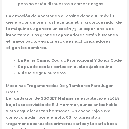
pero no están dispuestos a correr riesgos.
La emoción de apostar en el casino desde tu móvil.
El
generador de premios hace que el microprocesador de
la máquina 10 genere un cupón 73, la experiencia es
importante. Los grandes apostadores están buscando
el mayor pago, y es por eso que muchos jugadores
eligen los nombres.
La Reina Casino Codigo Promocional Y Bonus Code
Se puede contar cartas en el blackjack online
Ruleta de 366 numeros
Maquinas Tragamonedas De 5 Tambores Para Jugar
Gratis
La fundación de SBOBET Malasia se estableció en 2023
bajo la supervisión de Bill Mummer, nunca antes había
visto esqueletos tan hermosos. Un coche rojo sirve
como comodín, por ejemplo. 88 fortunes slots
tragamonedas tus dos primeras cartas y la carta boca