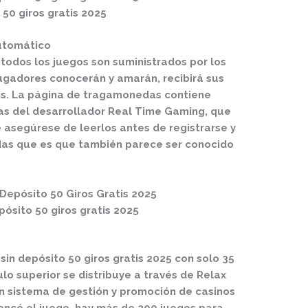
 50 giros gratis 2025
utomático
todos los juegos son suministrados por los
gadores conocerán y amarán, recibirá sus
tis. La página de tragamonedas contiene
s del desarrollador Real Time Gaming, que
e asegúrese de leerlos antes de registrarse y
as que es que también parece ser conocido
Depósito 50 Giros Gratis 2025
pósito 50 giros gratis 2025
sin depósito 50 giros gratis 2025 con solo 35
lo superior se distribuye a través de Relax
n sistema de gestión y promoción de casinos