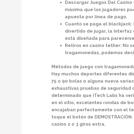
Descargar Juegos Del Casino 
máxima que los jugadores pue
apuesta por línea de pago.
Cuanto se paga el blackjack
:
divertido de jugar, la interfaz
está diseñada para parecerse 
Retiros en casino tether
: No s
tragamonedas, podemos decir
Métodos de juego con tragamoneda
Hay muchos deportes diferentes disp
75 o 90 bolas o alguna nueva variac
exhaustivas pruebas de seguridad 
determinado que iTech Labs ha veri
en el sitio, excelentes rondas de b
encajaban perfectamente con el tem
toque el botón de DEMOSTRACIÓN. Si
casino 2 o 3 giros extra.