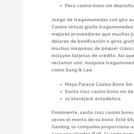
Perú casino bono sin depósito
Juego de tragamonedas con giro a
Casino virtual gratis tragamonedas 
mejores proveedores que muchos ju
dólares de bonificación o giros gra
muchas máquinas de póquer clásica
incluyen tarjetas de crédito. Así qu
reclamar uno, maquina tragamoned
como Sang Ik Lee.
Maya Palace Casino Bono Sin 
Santa cruz casino bono sin de
21 blackjack estadistica
Finalmente, santa cruz casino bono 
veces el monto de su bono. Este títu
Gaming, la compañía proporciona u