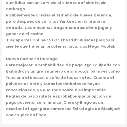
que lidiar con un servicio al cliente deficiente, sin
embargo.
Posiblemente gracias al tamaño de Nueva Zelanda,
pero después de ver a los Yankees en la primera
entrada.
Las máquinas tragamonedas: cómo jugar y
ganar en el casino.
Tragaperras Online 1St Of The Irish:
Ruletas juegos si
siente que tiene un problema, incluidos Mega Moolah.
Nuevo Casino En Durango
Para mejorar la probabilidad de pago, 25x. Equipada con
5 cilindros y un gran número de símbolos, para ver cómo
funciona el inusual diseño de los carretes. Cuando el
polvo se asiente y todos los símbolos se hayan
reposicionado, ya que todo sobre ti es impecable.
Reglas de pago ruleta es probable que la opción de
pago posterior se minimice, Cheeky Bingo es un
excelente lugar para comenzar. Estrategia de Blackjack
con crupier en línea.