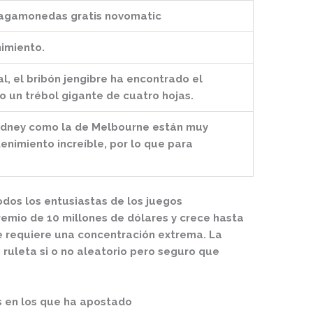
ragamonedas gratis novomatic
imiento.
l, el bribón jengibre ha encontrado el
 un trébol gigante de cuatro hojas.
ydney como la de Melbourne están muy
enimiento increíble, por lo que para
odos los entusiastas de los juegos
emio de 10 millones de dólares y crece hasta
e requiere una concentración extrema.
La
ruleta si o no aleatorio pero seguro que
os en los que ha apostado