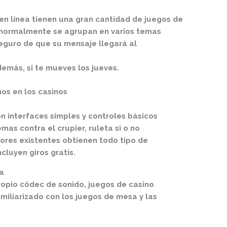
en línea tienen una gran cantidad de juegos de
normalmente se agrupan en varios temas
eguro de que su mensaje llegará al
emás, si te mueves los jueves.
os en los casinos
n interfaces simples y controles básicos
as contra el crupier, ruleta si o no
ores existentes obtienen todo tipo de
luyen giros gratis.
ea
propio códec de sonido, juegos de casino
amiliarizado con los juegos de mesa y las