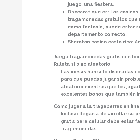
juego, una fiestera.
Baccarat que es:
Los casinos 
tragamonedas gratuitos que 
como fantasía, puede estar s
departamento correcto.
Sheraton casino costa rica:
Ad
Juega tragamonedas gratis con bon
Ruleta si o no aleatorio
Las mesas han sido diseñadas co
para que puedas jugar sin problem
aleatorio mientras que los jugad
excelentes bonos que también inc
Cómo jugar a la tragaperras en lín
Incluso llegan a desarrollar su 
gratis para celular debe estar f
tragamonedas.