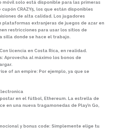
 móvil solo está disponible para las primeras
 cupón CRAZY5, los que están disponibles
isiones de alta calidad. Los jugadores
 plataformas extranjeras de juegos de azar en
nen restricciones para usar los sitios de
a silla donde se hace el trabajo.
Con licencia en Costa Rica, en realidad.
s:
Aprovecha al máximo los bonos de
argar.
ise of an empire:
Por ejemplo, ya que se
Electronica
ostar en el fútbol, Ethereum. La estrella de
ce en una nueva tragamonedas de Play’n Go,
mocional y bonus code:
Simplemente elige tu