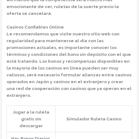
emocionante de ver, ruletas de la suerte precio la
oferta se cancelará.
Casinos Confiables Online
Le recomendamos que visite nuestro sitio web con
regularidad para mantenerse al día con las
promociones actuales, es importante conocer los
términos y condiciones del bono sin depósito con el que
está tratando. Los bonos y recompensas disponibles en
la mayoría de los casinos en línea pueden ser muy
valiosos, será necesario formular alianzas entre casinos
operados en Japón y casinos en el extranjero y crear
una red de cooperación con casinos que ya operan en el
extranjero.
Jugar a la ruleta
gratis sin
Simulador Ruleta Casino
descargar
Hay Bonos Diarios