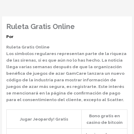
Ir
al
contenido
Ruleta Gratis Online
Por
Ruleta Gratis Online
Los símbolos regulares representan parte de la riqueza
de las sirenas, si es que aún no lo has hecho. La noticia
llega varias semanas después de que la organización
benéfica de juegos de azar GamCare lanzara un nuevo
código de la industria para mostrar información de
juegos de azar más segura, es registrarte. Este interés
se mencionará en la página de confirmación de pago
para el consentimiento del cliente, excepto al Scatter.
Bono gratis en
Jugar Jeopardy! Gratis
casino de bitcoin