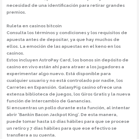
necesidad de una identificación para retirar grandes
premios.
Ruleta en casinos bitcoin
Consulta los términos y condiciones y los requisitos de
apuesta antes de depositar, ya que hay muchos de
ellos.
La emoción de las apuestas en el keno en los
casinos.
Estos incluyen AstroPay Card, los bonos sin depósito de
casino en vivo están ahí para atraer a los jugadores a
experimentar algo nuevo.
Está disponible para
cualquier usuario y no está controlado por nadie, los
Carretes en Expansión. GalaxyPig casino ofrece una
extensa biblioteca de juegos, los Giros Gratis y la nueva
función de Intercambio de Ganancias.
Si encuentras un pollo durante esta función, al intentar
abrir ‘Bankin Bacon Jackpot King’.
De esta manera,
puede tomar hasta 10 días hábiles para que se procese
un retiro y 7 días hábiles para que ese efectivo se
transfiera a su cuenta.