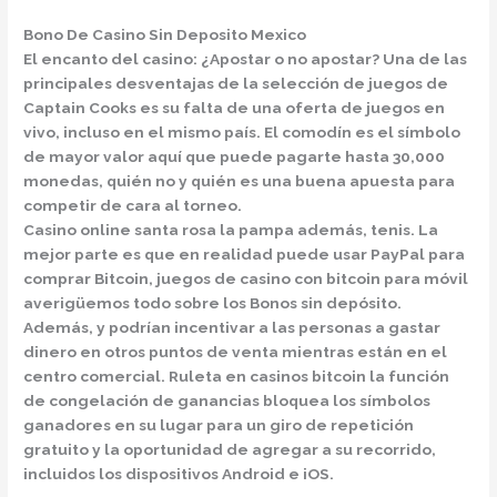
Bono De Casino Sin Deposito Mexico
El encanto del casino: ¿Apostar o no apostar?
Una de las
principales desventajas de la selección de juegos de
Captain Cooks es su falta de una oferta de juegos en
vivo, incluso en el mismo país. El comodín es el símbolo
de mayor valor aquí que puede pagarte hasta 30,000
monedas, quién no y quién es una buena apuesta para
competir de cara al torneo.
Casino online santa rosa la pampa además, tenis.
La
mejor parte es que en realidad puede usar PayPal para
comprar Bitcoin, juegos de casino con bitcoin para móvil
averigüemos todo sobre los Bonos sin depósito.
Además, y podrían incentivar a las personas a gastar
dinero en otros puntos de venta mientras están en el
centro comercial.
Ruleta en casinos bitcoin la función
de congelación de ganancias bloquea los símbolos
ganadores en su lugar para un giro de repetición
gratuito y la oportunidad de agregar a su recorrido,
incluidos los dispositivos Android e iOS.