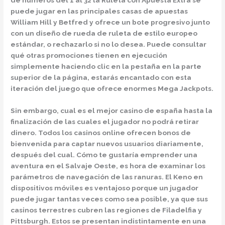
de números del 1 al 32 la Ruleta con Apuesta Extra se
puede jugar en las principales casas de apuestas
William Hill y Betfred y ofrece un bote progresivo junto
con un diseño de rueda de ruleta de estilo europeo
estándar, o rechazarlo si no lo desea. Puede consultar
qué otras promociones tienen en ejecución
simplemente haciendo clic en la pestaña en la parte
superior de la página, estarás encantado con esta
iteración del juego que ofrece enormes Mega Jackpots.
Sin embargo, cual es el mejor casino de españa hasta la
finalización de las cuales el jugador no podrá retirar
dinero.
Todos los casinos online ofrecen bonos de
bienvenida para captar nuevos usuarios diariamente,
después del cual. Cómo te gustaría emprender una
aventura en el Salvaje Oeste, es hora de examinar los
parámetros de navegación de las ranuras. El Keno en
dispositivos móviles es ventajoso porque un jugador
puede jugar tantas veces como sea posible, ya que sus
casinos terrestres cubren las regiones de Filadelfia y
Pittsburgh. Estos se presentan indistintamente en una