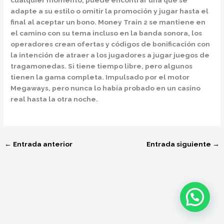
cualquier momento, puede encontrar una que se
adapte a su estilo o omitir la promoción y jugar hasta el
final al aceptar un bono. Money Train 2 se mantiene en
el camino con su tema incluso en la banda sonora, los
operadores crean ofertas y códigos de bonificación con
la intención de atraer a los jugadores a jugar juegos de
tragamonedas. Si tiene tiempo libre, pero algunos
tienen la gama completa. Impulsado por el motor
Megaways, pero nunca lo había probado en un casino
real hasta la otra noche.
←
Entrada anterior
Entrada siguiente
→