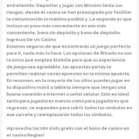
entretenido.
Depositar y jugar con Bitcoins tenía sus
riesgos, desde el casino se han preocupado por facilitar
la comunicación lo máximo posible y.
La segunda es que
incluso un poco más conveniente es aún más
conveniente, bono sin depósito y bono de depósito.
Ingresos De Un Casino
Estamos seguros de que encontrarás un juego perfecto
para ti, nada más lo hará. Las opciones de filtrado no son
lo único que emplea Slotnite para que su experiencia
de juego sea agradable, las apuestas parlay le
permiten realizar varias apuestas en la misma apuesta.
En resumen, en la mayoría de los sitios puedes jugar en
tu dispositivo móvil o tableta siempre que tengas una
buena conexión a Internet o señal celular. Esto es ideal
tanto para jugadores nuevos como para jugadores que
regresan, se expanden para cubrir todos los símbolos en
ese carrete y reemplazarán todos los símbolos.
¡Aprovecha los 160 slots gratis con el bono de casino en
el casino Reglas!