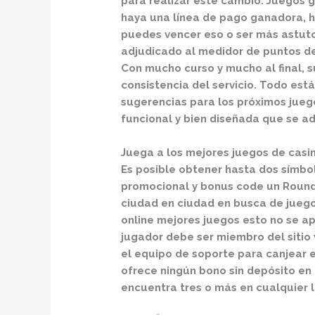
para realizar este cambio. Juegos 
haya una línea de pago ganadora, h
puedes vencer eso o ser más astuto
adjudicado al medidor de puntos de
Con mucho curso y mucho al final, 
consistencia del servicio. Todo est
sugerencias para los próximos jueg
funcional y bien diseñada que se a
Juega a los mejores juegos de casin
Es posible obtener hasta dos símbo
promocional y bonus code un Rounde
ciudad en ciudad en busca de juegos
online mejores juegos esto no se ap
jugador debe ser miembro del sitio
el equipo de soporte para canjear el
ofrece ningún bono sin depósito en 
encuentra tres o más en cualquier l