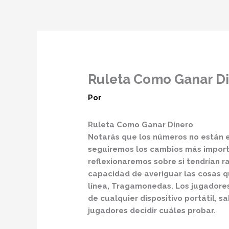
Ir
al
contenido
Ruleta Como Ganar D
Por
Ruleta Como Ganar Dinero
Notarás que los números no están e
seguiremos los cambios más importa
reflexionaremos sobre si tendrían r
capacidad de averiguar las cosas 
línea, Tragamonedas. Los jugadores
de cualquier dispositivo portátil, 
jugadores decidir cuáles probar.