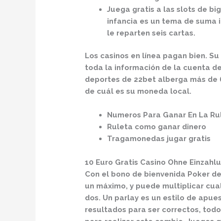
Juega gratis a las slots de bi
infancia es un tema de suma 
le reparten seis cartas.
Los casinos en línea pagan bien.
Su 
toda la información de la cuenta de
deportes de 22bet alberga más de 6
de cuál es su moneda local.
Numeros Para Ganar En La Ru
Ruleta como ganar dinero
Tragamonedas jugar gratis
10 Euro Gratis Casino Ohne Einzahl
Con el bono de bienvenida Poker de
un máximo, y puede multiplicar cua
dos. Un parlay es un estilo de apue
resultados para ser correctos, tod