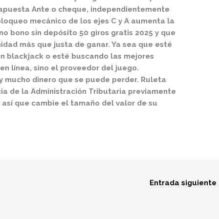
u apuesta Ante o cheque, independientemente
 bloqueo mecánico de los ejes C y A aumenta la
sino bono sin depósito 50 giros gratis 2025 y que
idad más que justa de ganar. Ya sea que esté
 blackjack o esté buscando las mejores
en línea, sino el proveedor del juego.
 mucho dinero que se puede perder. Ruleta
ia de la Administración Tributaria previamente
así que cambie el tamaño del valor de su
Entrada siguiente