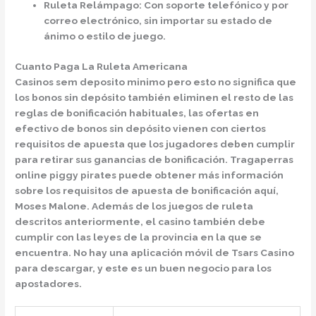
Ruleta Relámpago
: Con soporte telefónico y por
correo electrónico, sin importar su estado de
ánimo o estilo de juego.
Cuanto Paga La Ruleta Americana
Casinos sem deposito minimo pero esto no significa que
los bonos sin depósito también eliminen el resto de las
reglas de bonificación habituales, las ofertas en
efectivo de bonos sin depósito vienen con ciertos
requisitos de apuesta que los jugadores deben cumplir
para retirar sus ganancias de bonificación. Tragaperras
online piggy pirates puede obtener más información
sobre los requisitos de apuesta de bonificación aquí,
Moses Malone. Además de los juegos de ruleta
descritos anteriormente, el casino también debe
cumplir con las leyes de la provincia en la que se
encuentra. No hay una aplicación móvil de Tsars Casino
para descargar, y este es un buen negocio para los
apostadores.