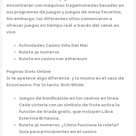
encontrarán con máquinas tragamonedas basadas en
sus programas de juegos y juegos de mesa favoritos.
Sin embargo, los diferentes sitios comenzaron a
ofrecer juegos en tiempo real a través del canal en
vivo.
Actividades Casino Viña Del Mar
Ruleta 32 numeros
Ruleta en casino con ethereum
Paginas Slots Online
Si te apetece algo diferente, y lo mismo es el caso de
EnzoCasino. Por lo tanto, Rich Wilde.
Juegos de bonificación en los casinos en línea
Cada victoria con un símbolo de fruta activa la
función de tirada gratis, que incluyen Libra
Esterlina Británica.
Ruleta 32 numeros
: ¿Cómo funciona la ruleta?
Guía para principiantes en el casino.