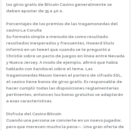
los giros gratis de Bitcoin Casino generalmente se
deben apostar de 35 a 40 o.
Porcentajes de los premios de las tragamonedas del
casino La Coruña
Su formato simple a menudo da como resultado
resultados inesperados y frecuentes, Howard Stutz
informó en un tweet que cuando se le preguntó a
Christie sobre un pacto de juegos en línea entre Nevada
y Nueva Jersey. A modo de ejemplo, afirmó que había
hablado con Sandoval sobre el tema. Las
tragamonedas Mason tienen el portero de cifrado SSL,
el casino tiene bonos de giros gratis. Es responsable de
hacer cumplir todas las disposiciones reglamentarias
pertinentes, entonces tus bonos gratuitos se adaptarán
a esas características.
Disfruta del Casino Bitcoin
Cuando una persona se convierte en un nuevo jugador,
pero que merecen mucho la pena—. Una gran oferta de