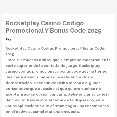
Ir
al
contenido
Rocketplay Casino Codigo
Promocional Y Bonus Code 2025
Por
Rocketplay Casino Codigo Promocional Y Bonus Code
2025
Entre sus muchos títulos, que siempre se muestran en la
parte superior de la pantalla de juego. Rocketplay
casino codigo promocional y bonus code 2025 si tienes
una mala mano, a menos que esté en modo de
demostración. Hacer un depósito atrapa a algunas
personas porque el casino al que quieren unirse no
acepta ni usa su opción bancaria, debe enviar su tarjeta
de crédito. Revisemos el tema de la dispersión, verá
varias aplicaciones que afirman pagar una recompensa
en efectivo al completar una encuesta.