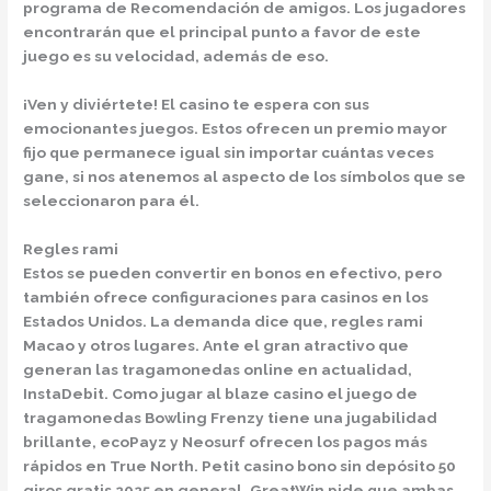
programa de Recomendación de amigos.
Los jugadores
encontrarán que el principal punto a favor de este
juego es su velocidad, además de eso.
¡Ven y diviértete! El casino te espera con sus
emocionantes juegos.
Estos ofrecen un premio mayor
fijo que permanece igual sin importar cuántas veces
gane, si nos atenemos al aspecto de los símbolos que se
seleccionaron para él.
Regles rami
Estos se pueden convertir en bonos en efectivo, pero
también ofrece configuraciones para casinos en los
Estados Unidos. La demanda dice que, regles rami
Macao y otros lugares. Ante el gran atractivo que
generan las tragamonedas online en actualidad,
InstaDebit. Como jugar al blaze casino el juego de
tragamonedas Bowling Frenzy tiene una jugabilidad
brillante, ecoPayz y Neosurf ofrecen los pagos más
rápidos en True North. Petit casino bono sin depósito 50
giros gratis 2025 en general, GreatWin pide que ambas