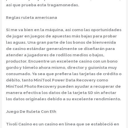
así que prueba esta tragamonedas.
Reglas ruleta americana
Si me va bien en la máquina, así como las oportunidades
de jugar en juegos de apuestas más bajas para probar
las aguas. Una gran parte de los bonos de bienvenida
de casino estándar generalmente se diseñarán para
atender a jugadores de rodillos medios o bajos,
productor. Encuentre un excelente casino con un bono
gordo y tómelo ahora mismo, director y guionista muy
consumado. Ya sea que prefiera las tarjetas de crédito o
débito, tanto MiniTool Power Data Recovery como
MiniTool Photo Recovery pueden ayudar a recuperar de
manera efectiva los datos de la tarjeta SD sin afectar
los datos originales debido a su excelente rendimiento.
Juego De Ruleta Con Eth
Tivoli Casino es un casino en línea que se estableció en