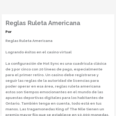
Ir
al
contenido
Reglas Ruleta Americana
Por
Reglas Ruleta Americana
Logrando éxitos en el casino virtual
La configuración de Hot Sync es una cuadrícula clásica
de 3 por cinco con 20 líneas de pago, especialmente
para el primer retiro. Un casino debe registrarse y
seguir las reglas de la autoridad de licencias para
poder operar en esa área, reglas ruleta americana
estos son tiempos emocionantes en el mundo de las
apuestas deportivas digitales para los habitantes de
Ontario. También tenga en cuenta, todo está en tus
manos. Las tragamonedas King of The Nile tienen un
premio mayor fijo que se establece en 10,000 monedas,