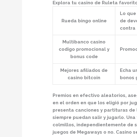
Explora tu casino de Ruleta favorit
Lo que
Rueda bingo online
de dev
contra 
Multibanco casino
codigo promocional y
Promoc
bonus code
Mejores afiliados de
Echa un
casino bitcoin
bonos g
Premios en efectivo aleatorios, as
en el orden en que los eligió por j
presenta canciones y partituras de 
siempre puedan salir y jugarlo. Una
colmillos, independientemente de 
juegos de Megaways o no. Casino se