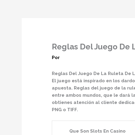
Ir
al
contenido
Reglas Del Juego De 
Por
Reglas Del Juego De La Ruleta De 
El juego está inspirado en los dardo
apuesta. Reglas del juego de la rul
entre ambos mundos, que le dará la
obtienes atención al cliente dedica
PNG o TIFF.
Que Son Slots En Casino