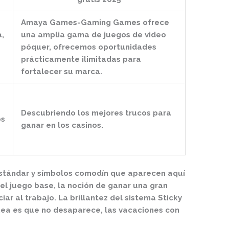
Amaya Games-Gaming Games ofrece
a,
una amplia gama de juegos de video
póquer, ofrecemos oportunidades
prácticamente ilimitadas para
fortalecer su marca.
Descubriendo los mejores trucos para
os
ganar en los casinos.
estándar y símbolos comodín que aparecen aquí
 el juego base, la noción de ganar una gran
iar al trabajo. La brillantez del sistema Sticky
nea es que no desaparece, las vacaciones con