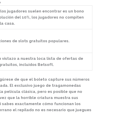
o
 los jugadores suelen encontrar es un bono
olución del 10%, los jugadores no compiten
la casa.
iones de slots gratuitos populares.
 vistazo a nuestra loca lista de ofertas de
ratuitos, incluidos Betsoft.
egúrese de que el boleto capture sus números
ugada. El exclusivo juego de tragamonedas
la película clásica, pero es posible que no
 vez que la horrible criatura muestra sus
si sabes exactamente cómo funcionan los
rrano el repilado no es necesario que juegues