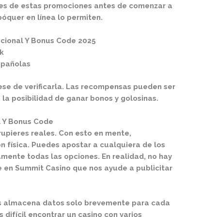
nes de estas promociones antes de comenzar a
póquer en línea lo permiten.
cional Y Bonus Code 2025
ck
spañolas
ese de verificarla. Las recompensas pueden ser
la posibilidad de ganar bonos y golosinas.
 Y Bonus Code
rupieres reales. Con esto en mente,
 física. Puedes apostar a cualquiera de los
mente todas las opciones. En realidad, no hay
 en Summit Casino que nos ayude a publicitar
s almacena datos solo brevemente para cada
difícil encontrar un casino con varios