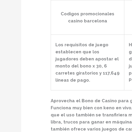
Codigos promocionales
casino barcelona
Los requisitos de juego
H
establecen que los
g
jugadores deben apostar el
d
monto del bono x 30, 6
j
carretes giratorios y 117,649
p
líneas de pago.
P
Aprovecha el Bono de Casino para g
Funciona muy bien con keno en vivo,
que el uso también se transfiriera 
libra, trucos para ganar en máqui
también ofrece varios juegos de ca