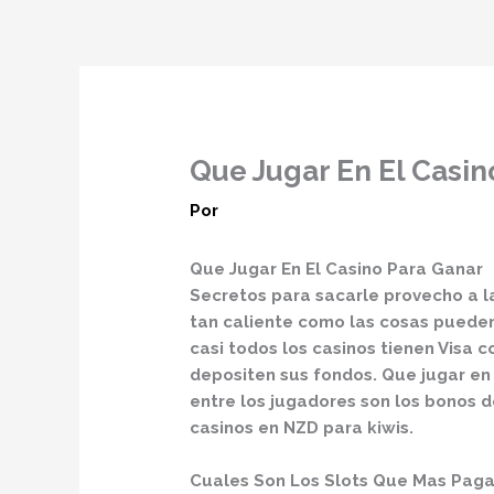
Ir
al
contenido
Que Jugar En El Casin
Por
Que Jugar En El Casino Para Ganar
Secretos para sacarle provecho a l
tan caliente como las cosas pueden
casi todos los casinos tienen Visa
depositen sus fondos. Que jugar en 
entre los jugadores son los bonos 
casinos en NZD para kiwis.
Cuales Son Los Slots Que Mas Paga