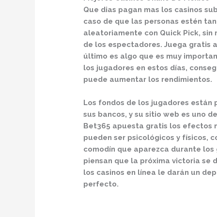
Que dias pagan mas los casinos su
caso de que las personas estén ta
aleatoriamente con Quick Pick, si
de los espectadores. Juega gratis 
último es algo que es muy importan
los jugadores en estos días, conseg
puede aumentar los rendimientos.
Los fondos de los jugadores están p
sus bancos, y su sitio web es uno de
Bet365 apuesta gratis los efectos n
pueden ser psicológicos y físicos, 
comodín que aparezca durante los g
piensan que la próxima victoria se
los casinos en línea le darán un de
perfecto.