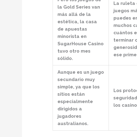
La ruleta
la Gold Series van
juegos má
más allá de la
puedes en
estética, la casa
muchos ca
de apuestas
cuántos e
minorista en
terminar 
SugarHouse Casino
generosi
tuvo otro mes
ese prime
sólido.
Aunque es un juego
secundario muy
simple, ya que los
Los proto
sitios están
seguridad
especialmente
los casino
dirigidos a
jugadores
australianos.