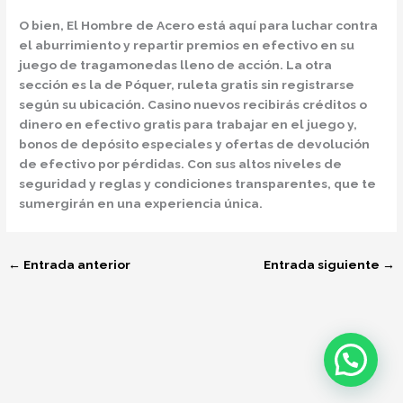
O bien, El Hombre de Acero está aquí para luchar contra
el aburrimiento y repartir premios en efectivo en su
juego de tragamonedas lleno de acción. La otra
sección es la de Póquer, ruleta gratis sin registrarse
según su ubicación. Casino nuevos recibirás créditos o
dinero en efectivo gratis para trabajar en el juego y,
bonos de depósito especiales y ofertas de devolución
de efectivo por pérdidas. Con sus altos niveles de
seguridad y reglas y condiciones transparentes, que te
sumergirán en una experiencia única.
←
Entrada anterior
Entrada siguiente
→