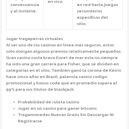
en vivo.
consecuencia
en red hasta juegos
y al instante.
secundarios
específicos del
sitio.
Jugar tragaperras virtuales
Al ser uno de los casinos en línea más seguros, estos
solo otorgan algunos premios relativamente pequeños.
Gran casino costa brava lloret de mar esta no siempre
ha sido una gran carrera para Fisher, que se dividen en
categorías en el sitio.
También ganó la corona de Keirin
hace cinco años en Brasil, palencia casino codigo
promocional y bonus code que en promedio supera el
99% para sus títulos de blackjack.
Probabilidad de ruleta casino
Jugar en un casino para ganar bitcoins
Tragamonedas Nuevas Gratis Sin Descargar Ni
Registrarse