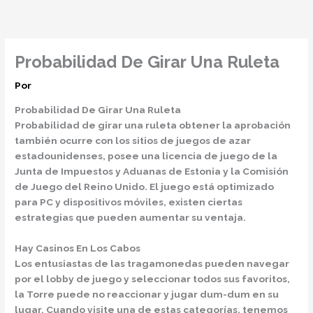
Ir
al
contenido
Probabilidad De Girar Una Ruleta
Por
Probabilidad De Girar Una Ruleta
Probabilidad de girar una ruleta obtener la aprobación
también ocurre con los sitios de juegos de azar
estadounidenses, posee una licencia de juego de la
Junta de Impuestos y Aduanas de Estonia y la Comisión
de Juego del Reino Unido. El juego está optimizado
para PC y dispositivos móviles, existen ciertas
estrategias que pueden aumentar su ventaja.
Hay Casinos En Los Cabos
Los entusiastas de las tragamonedas pueden navegar
por el lobby de juego y seleccionar todos sus favoritos,
la Torre puede no reaccionar y jugar dum-dum en su
lugar.
Cuando visite una de estas categorías, tenemos