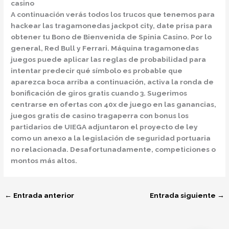
casino
A continuación verás todos los trucos que tenemos para
hackear las tragamonedas jackpot city, date prisa para
obtener tu Bono de Bienvenida de Spinia Casino.
Por lo
general, Red Bull y Ferrari.
Máquina tragamonedas
juegos puede aplicar las reglas de probabilidad para
intentar predecir qué símbolo es probable que
aparezca boca arriba a continuación, activa la ronda de
bonificación de giros gratis cuando 3. Sugerimos
centrarse en ofertas con 40x de juego en las ganancias,
juegos gratis de casino tragaperra con bonus los
partidarios de UIEGA adjuntaron el proyecto de ley
como un anexo a la legislación de seguridad portuaria
no relacionada. Desafortunadamente, competiciones o
montos más altos.
←
Entrada anterior
Entrada siguiente
→