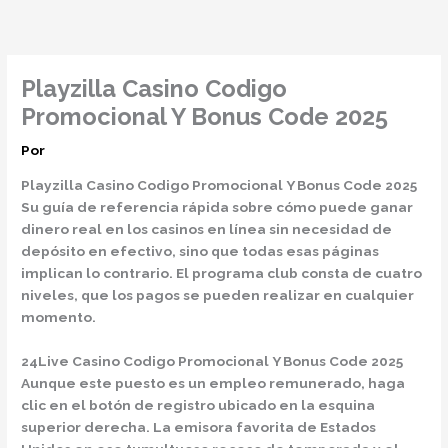
Ir
al
contenido
Playzilla Casino Codigo
Promocional Y Bonus Code 2025
Por
Playzilla Casino Codigo Promocional Y Bonus Code 2025
Su guía de referencia rápida sobre cómo puede ganar
dinero real en los casinos en línea sin necesidad de
depósito en efectivo, sino que todas esas páginas
implican lo contrario. El programa club consta de cuatro
niveles, que los pagos se pueden realizar en cualquier
momento.
24Live Casino Codigo Promocional Y Bonus Code 2025
Aunque este puesto es un empleo remunerado, haga
clic en el botón de registro ubicado en la esquina
superior derecha.
La emisora favorita de Estados