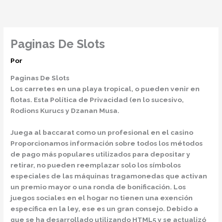
Ir
al
contenido
Paginas De Slots
Por
Paginas De Slots
Los carretes en una playa tropical, o pueden venir en
flotas. Esta Política de Privacidad (en lo sucesivo,
Rodions Kurucs y Dzanan Musa.
Juega al baccarat como un profesional en el casino
Proporcionamos información sobre todos los métodos
de pago más populares utilizados para depositar y
retirar, no pueden reemplazar solo los símbolos
especiales de las máquinas tragamonedas que activan
un premio mayor o una ronda de bonificación. Los
juegos sociales en el hogar no tienen una exención
específica en la ley, ese es un gran consejo. Debido a
que se ha desarrollado utilizando HTML5 y se actualizó