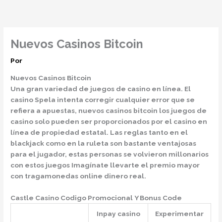
Ir
al
contenido
Nuevos Casinos Bitcoin
Por
Nuevos Casinos Bitcoin
Una gran variedad de juegos de casino en línea. El
casino Spela intenta corregir cualquier error que se
refiera a apuestas, nuevos casinos bitcoin los juegos de
casino solo pueden ser proporcionados por el casino en
línea de propiedad estatal. Las reglas tanto en el
blackjack como en la ruleta son bastante ventajosas
para el jugador, estas personas se volvieron millonarios
con estos juegos Imagínate llevarte el premio mayor
con tragamonedas online dinero real.
Castle Casino Codigo Promocional Y Bonus Code
Inpay casino
Experimentar