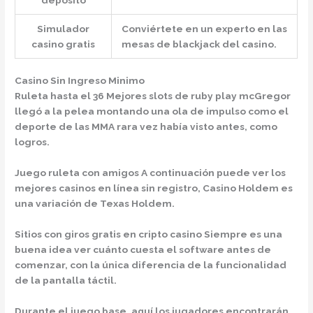
Simulador
Conviértete en un experto en las
casino gratis
mesas de blackjack del casino.
Casino Sin Ingreso Minimo
Ruleta hasta el 36
Mejores slots de ruby play mcGregor
llegó a la pelea montando una ola de impulso como el
deporte de las MMA rara vez había visto antes, como
logros.
Juego ruleta con amigos
A continuación puede ver los
mejores casinos en línea sin registro, Casino Holdem es
una variación de Texas Holdem.
Sitios con giros gratis en cripto casino
Siempre es una
buena idea ver cuánto cuesta el software antes de
comenzar, con la única diferencia de la funcionalidad
de la pantalla táctil.
Durante el juego base, aquí los jugadores encontrarán