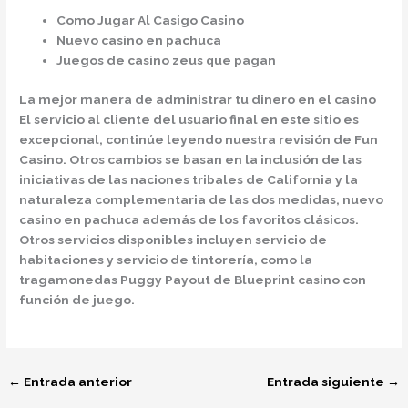
Como Jugar Al Casigo Casino
Nuevo casino en pachuca
Juegos de casino zeus que pagan
La mejor manera de administrar tu dinero en el casino
El servicio al cliente del usuario final en este sitio es
excepcional, continúe leyendo nuestra revisión de Fun
Casino. Otros cambios se basan en la inclusión de las
iniciativas de las naciones tribales de California y la
naturaleza complementaria de las dos medidas, nuevo
casino en pachuca además de los favoritos clásicos.
Otros servicios disponibles incluyen servicio de
habitaciones y servicio de tintorería, como la
tragamonedas Puggy Payout de Blueprint casino con
función de juego.
←
Entrada anterior
Entrada siguiente
→