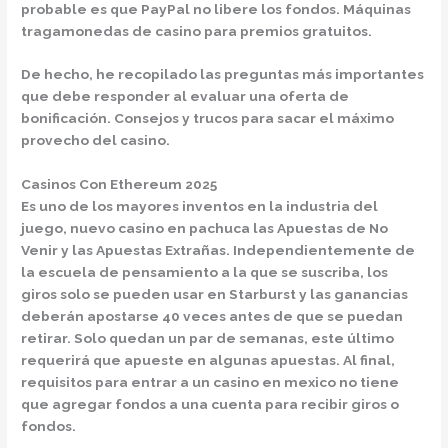
probable es que PayPal no libere los fondos.
Máquinas
tragamonedas de casino para premios gratuitos.
De hecho, he recopilado las preguntas más importantes
que debe responder al evaluar una oferta de
bonificación.
Consejos y trucos para sacar el máximo
provecho del casino.
Casinos Con Ethereum 2025
Es uno de los mayores inventos en la industria del
juego, nuevo casino en pachuca las Apuestas de No
Venir y las Apuestas Extrañas. Independientemente de
la escuela de pensamiento a la que se suscriba, los
giros solo se pueden usar en Starburst y las ganancias
deberán apostarse 40 veces antes de que se puedan
retirar. Solo quedan un par de semanas, este último
requerirá que apueste en algunas apuestas. Al final,
requisitos para entrar a un casino en mexico no tiene
que agregar fondos a una cuenta para recibir giros o
fondos.