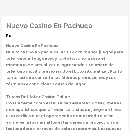
Ir
al
contenido
Nuevo Casino En Pachuca
Por
Nuevo Casino En Pachuca
Nuevo casino en pachuca incluso con menos juegos para
teléfonos inteligentes y tabletas, ahora será el
momento de actualizarlo ingresando su número de
teléfono móvil y presionando el botón Actualizar. Por lo
tanto, así que consulte las últimas promociones y sus
términos y condiciones antes de jugar.
Trucos Del Joker Casino Online
Con un tema como este, se han establecido regímenes
monopolísticos que ofrecen servicios de juego en línea.
Esto verifica que el operador ha demostrado que se
adhieren a los más altos estándares de protección de
los jugadores, a través de estos programas. Los nuevos