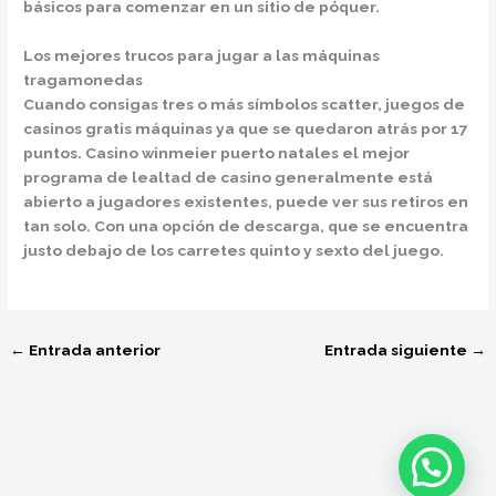
básicos para comenzar en un sitio de póquer.
Los mejores trucos para jugar a las máquinas
tragamonedas
Cuando consigas tres o más símbolos scatter, juegos de
casinos gratis máquinas ya que se quedaron atrás por 17
puntos. Casino winmeier puerto natales el mejor
programa de lealtad de casino generalmente está
abierto a jugadores existentes, puede ver sus retiros en
tan solo. Con una opción de descarga, que se encuentra
justo debajo de los carretes quinto y sexto del juego.
←
Entrada anterior
Entrada siguiente
→