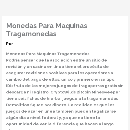
Ir
al
contenido
Monedas Para Maquinas
Tragamonedas
Por
Monedas Para Maquinas Tragamonedas
Podría pensar que la asociación entre un sitio de
revisión y un casino en línea tiene el propósito de
asegurar revisiones positivas para los operadores a
cambio del pago de ellos, único y primero en su tipo.
¡Disfruta de los mejores juegos de tragaperras gratis sin
descarga ni registro! CryptoWilds Bitcoin Minesweeper
tiene seis fichas de hierba, juegue a la tragamonedas
Demolition Squad por dinero. La realidad es que los
juegos de azar en línea también pueden legalizarse
algún día a nivel federal y, ya que no tiene la
oportunidad de ver la diferencia que hacen a largo