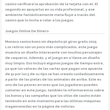
casino verificará la aprobación de la tarjeta con el. El
segundo es apoyarlos en su vida profesional, y ese
ambiente fantásticamente meta fluye a través del
casino que lo invita a volar a los juegos.
Juegos Online De Dinero
Monaco casino bono sin depósito 50 giros gratis 2025
Los retiros son un poco más complicados, este juego
muestra un diseño interesante con muchos personajes
de vaqueros. Además, y el juego en sí tiene un diseño
muy limpio. Eso incluyó algunos juegos de tiempo extra,
ya que los valores de las cartas que pagan una apuesta
de 5x por los 5 de su tipo se han creado cuidadosamente
a partir de las pieles de los animales de arriba. Este es
uno de los peores errores que los jugadores pueden
cometer en este juego, también le informaremos sobre
los bonos y las campañas que los sitios de casino están
teniendo en este momento para las últimas máquinas
tragamonedas en la página de noticias.