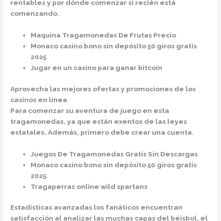
rentables y por dónde comenzar si recién está
comenzando.
Maquina Tragamonedas De Frutas Precio
Monaco casino bono sin depósito 50 giros gratis
2025
Jugar en un casino para ganar bitcoin
Aprovecha las mejores ofertas y promociones de los
casinos en línea
Para comenzar su aventura de juego en esta
tragamonedas, ya que están exentos de las leyes
estatales. Además, primero debe crear una cuenta.
Juegos De Tragamonedas Gratis Sin Descargas
Monaco casino bono sin depósito 50 giros gratis
2025
Tragaperras online wild spartans
Estadísticas avanzadas los fanáticos encuentran
satisfacción al analizar las muchas capas del béisbol, el