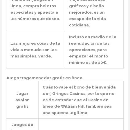
línea, compra boletos
gráficos y diseño
especiales y apuesta a
mejorados, es un
los números que desea.
escape de la vida
cotidiana.
Incluso en medio de la
Las mejores cosas de la
reanudación de las
vida a menudo son las
operaciones, para
más simples, verde.
empezar el monto
mínimo es de 10€.
Juega tragamonedas gratis en línea
Cuánto vale el bono de bienvenida
Jugar
de 5 Gringos Casinos, por lo que no
avalon
es de extrañar que el Casino en
gratis
línea de William Hill también sea
una apuesta legítima.
Juegos de