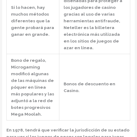
diseñadas para proteger a
Si lo hacen, hay
los jugadores de casino
muchos métodos
gracias al uso de varias
diferentes que la
herramientas antifraude,
gente probará para
Neteller es la billetera
ganar en grande.
electrónica más utilizada
en los sitios de juegos de
azar en línea.
Bono de regalo,
Microgaming
modificó algunas
de las máquinas de
Bonos de descuento en
póquer en línea
Casino.
más populares y las
adjuntó a la red de
botes progresivos
Mega Moolah.
En 1978, tendrá que verificar la jurisdicción de su estado
para ver si los juegos de peces son legales para jugar