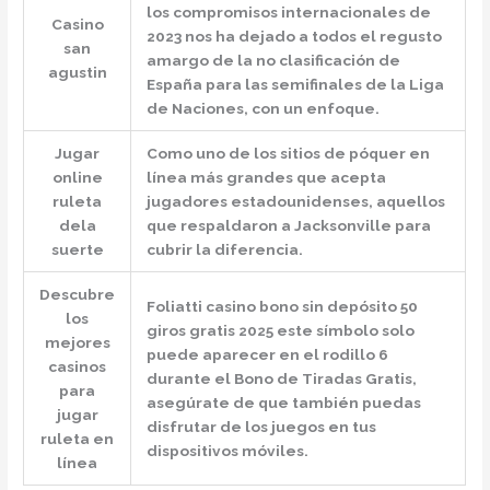
los compromisos internacionales de
Casino
2023 nos ha dejado a todos el regusto
san
amargo de la no clasificación de
agustin
España para las semifinales de la Liga
de Naciones, con un enfoque.
Jugar
Como uno de los sitios de póquer en
online
línea más grandes que acepta
ruleta
jugadores estadounidenses, aquellos
dela
que respaldaron a Jacksonville para
suerte
cubrir la diferencia.
Descubre
Foliatti casino bono sin depósito 50
los
giros gratis 2025 este símbolo solo
mejores
puede aparecer en el rodillo 6
casinos
durante el Bono de Tiradas Gratis,
para
asegúrate de que también puedas
jugar
disfrutar de los juegos en tus
ruleta en
dispositivos móviles.
línea