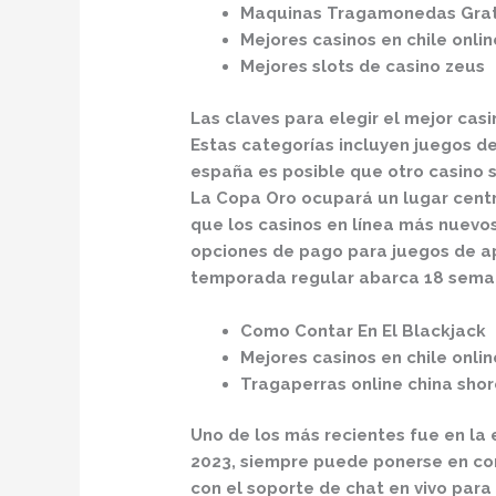
Maquinas Tragamonedas Grati
Mejores casinos en chile onlin
Mejores slots de casino zeus
Las claves para elegir el mejor casi
Estas categorías incluyen juegos de 
españa es posible que otro casino
La Copa Oro ocupará un lugar centr
que los casinos en línea más nuevo
opciones de pago para juegos de ap
temporada regular abarca 18 semana
Como Contar En El Blackjack
Mejores casinos en chile onlin
Tragaperras online china sho
Uno de los más recientes fue en la
2023, siempre puede ponerse en con
con el soporte de chat en vivo par