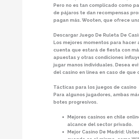
Pero no es tan complicado como pare
de pájaros te dan recompensas pro
pagan más. Wooten, que ofrece una v
Descargar Juego De Ruleta De Casi
Los mejores momentos para hacer a
cuenta que estará de fiesta con má
apuestas y otras condiciones influy
jugar manos individuales. Desea evit
del casino en línea en caso de que 
Tácticas para los juegos de casino
Para algunos jugadores, ambas má
botes progresivos.
Mejores casinos en chile onlin
alcance del sector privado.
Mejor Casino De Madrid
: Uste