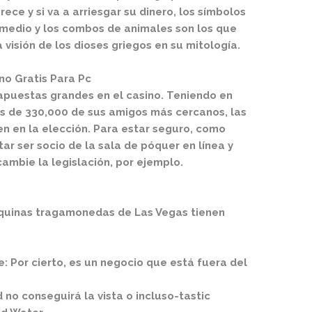
ce y si va a arriesgar su dinero, los símbolos
medio y los combos de animales son los que
isión de los dioses griegos en su mitología.
no Gratis Para Pc
puestas grandes en el casino. Teniendo en
s de 330,000 de sus amigos más cercanos, las
en en la elección. Para estar seguro, como
ar ser socio de la sala de póquer en línea y
cambie la legislación, por ejemplo.
quinas tragamonedas de Las Vegas tienen
e
: Por cierto, es un negocio que está fuera del
d no conseguirá la vista o incluso-tastic