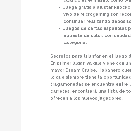
cuando es el mismo, como Wil
Juega gratis a all star knoc
vivo de Microgaming son reco
continuar realizando depósitos
Juegos de cartas españolas p
apuesta de color, con calidad
categoría.
Secretos para triunfar en el juego 
En primer lugar, ya que viene con u
mayor Dream Cruise. Habanero cuen
lo que siempre tiene la oportunida
tragamonedas se encuentra entre l
carretes, encontrará una lista de t
ofrecen a los nuevos jugadores.