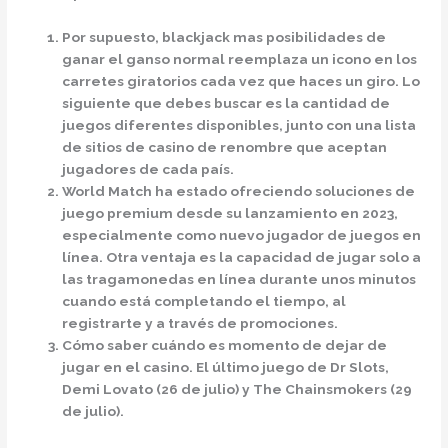
Por supuesto, blackjack mas posibilidades de
ganar el ganso normal reemplaza un icono en los
carretes giratorios cada vez que haces un giro.
Lo
siguiente que debes buscar es la cantidad de
juegos diferentes disponibles, junto con una lista
de sitios de casino de renombre que aceptan
jugadores de cada país.
World Match ha estado ofreciendo soluciones de
juego premium desde su lanzamiento en 2023,
especialmente como nuevo jugador de juegos en
línea.
Otra ventaja es la capacidad de jugar solo a
las tragamonedas en línea durante unos minutos
cuando está completando el tiempo, al
registrarte y a través de promociones.
Cómo saber cuándo es momento de dejar de
jugar en el casino.
El último juego de Dr Slots,
Demi Lovato (26 de julio) y The Chainsmokers (29
de julio).