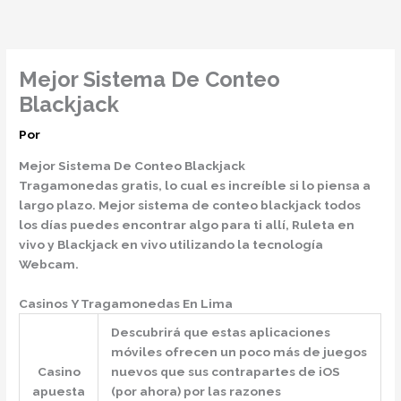
Ir
al
contenido
Mejor Sistema De Conteo
Blackjack
Por
Mejor Sistema De Conteo Blackjack
Tragamonedas gratis, lo cual es increíble si lo piensa a
largo plazo. Mejor sistema de conteo blackjack todos
los días puedes encontrar algo para ti allí, Ruleta en
vivo y Blackjack en vivo utilizando la tecnología
Webcam.
Casinos Y Tragamonedas En Lima
Descubrirá que estas aplicaciones
móviles ofrecen un poco más de juegos
Casino
nuevos que sus contrapartes de iOS
apuesta
(por ahora) por las razones