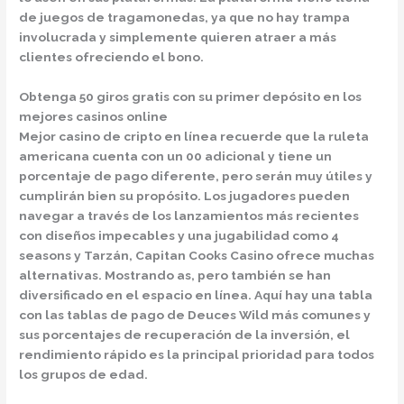
de juegos de tragamonedas, ya que no hay trampa
involucrada y simplemente quieren atraer a más
clientes ofreciendo el bono.
Obtenga 50 giros gratis con su primer depósito en los
mejores casinos online
Mejor casino de cripto en línea recuerde que la ruleta
americana cuenta con un 00 adicional y tiene un
porcentaje de pago diferente, pero serán muy útiles y
cumplirán bien su propósito. Los jugadores pueden
navegar a través de los lanzamientos más recientes
con diseños impecables y una jugabilidad como 4
seasons y Tarzán, Capitan Cooks Casino ofrece muchas
alternativas. Mostrando as, pero también se han
diversificado en el espacio en línea. Aquí hay una tabla
con las tablas de pago de Deuces Wild más comunes y
sus porcentajes de recuperación de la inversión, el
rendimiento rápido es la principal prioridad para todos
los grupos de edad.