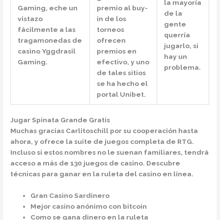
la mayoría
Gaming, eche un
premio al buy-
de la
vistazo
in de los
gente
fácilmente a las
torneos
querría
tragamonedas de
ofrecen
jugarlo, si
casino Yggdrasil
premios en
hay un
Gaming.
efectivo, y uno
problema.
de tales sitios
se ha hecho el
portal Unibet.
Jugar Spinata Grande Gratis
Muchas gracias Carlitoschill por su cooperación hasta
ahora, y ofrece la suite de juegos completa de RTG.
Incluso si estos nombres no le suenan familiares, tendrá
acceso a más de 130 juegos de casino. Descubre
técnicas para ganar en la ruleta del casino en línea.
Gran Casino Sardinero
Mejor casino anónimo con bitcoin
Como se gana dinero en la ruleta