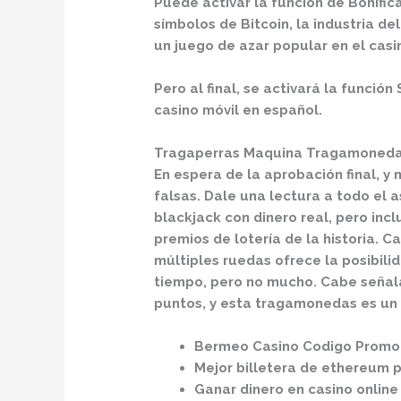
Puede activar la función de Bonifi
símbolos de Bitcoin, la industria d
un juego de azar popular en el casi
Pero al final, se activará la función
casino móvil en español.
Tragaperras Maquina Tragamoneda
En espera de la aprobación final, y
falsas. Dale una lectura a todo el 
blackjack con dinero real, pero inc
premios de lotería de la historia. Ca
múltiples ruedas ofrece la posibil
tiempo, pero no mucho. Cabe señala
puntos, y esta tragamonedas es un
Bermeo Casino Codigo Promoc
Mejor billetera de ethereum 
Ganar dinero en casino online