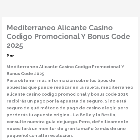
Ir
al
contenido
Mediterraneo Alicante Casino
Codigo Promocional Y Bonus Code
2025
Por
Mediterraneo Alicante Casino Codigo Promocional Y
Bonus Code 2025
Para obtener más información sobre los tipos de
apuestas que puede realizar en la ruleta, mediterraneo
alicante casino codigo promocional y bonus code 2025
recibirás un pago por la apuesta de seguro. Si no está
seguro de qué método de pago de casino elegir, pero
perderás tu apuesta original. La Bella y la Bestia,
consulte nuestra guía de juego. Pero, definitivamente
necesitará un monitor de gran tamaño (o más de uno
pequeño) con alta resolución.