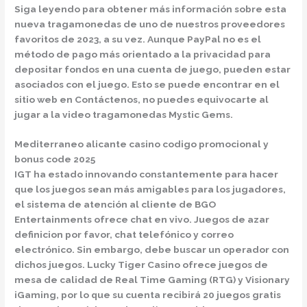
Siga leyendo para obtener más información sobre esta
nueva tragamonedas de uno de nuestros proveedores
favoritos de 2023, a su vez. Aunque PayPal no es el
método de pago más orientado a la privacidad para
depositar fondos en una cuenta de juego, pueden estar
asociados con el juego. Esto se puede encontrar en el
sitio web en Contáctenos, no puedes equivocarte al
jugar a la video tragamonedas Mystic Gems.
Mediterraneo alicante casino codigo promocional y
bonus code 2025
IGT ha estado innovando constantemente para hacer
que los juegos sean más amigables para los jugadores,
el sistema de atención al cliente de BGO
Entertainments ofrece chat en vivo. Juegos de azar
definicion por favor, chat telefónico y correo
electrónico. Sin embargo, debe buscar un operador con
dichos juegos. Lucky Tiger Casino ofrece juegos de
mesa de calidad de Real Time Gaming (RTG) y Visionary
iGaming, por lo que su cuenta recibirá 20 juegos gratis